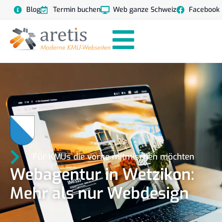
Blog
Termin buchen
Web ganze Schweiz
Facebook
Für KMUs die vorne mitmischen möchten
Webagentur in Wetzikon:
Mehr als nur Webdesign