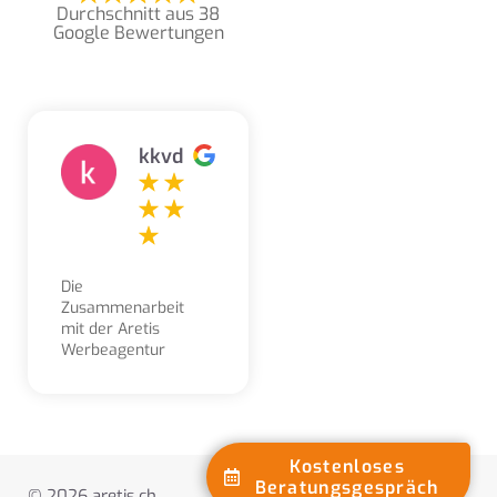
Durchschnitt aus 38
Google Bewertungen
kkvd
Die
Zusammenarbeit
mit der Aretis
Werbeagentur
erleben wir als
sehr angenehm,
kompetent,
freundlich und
lösungsorientiert.
Kostenloses
Aufträge und
Beratungsgespräch
Webseiten erstellen
© 2026 aretis.ch