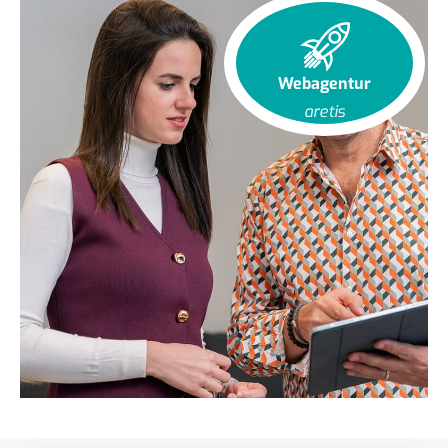
Webagentur
aretis