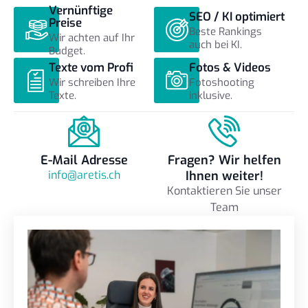
Vernünftige
SEO / KI optimiert
Preise
Beste Rankings
Wir achten auf Ihr
auch bei KI.
Budget.
Texte vom Profi
Fotos & Videos
Wir schreiben Ihre
Fotoshooting
Texte.
inklusive.
E-Mail Adresse
Fragen? Wir helfen
info@aretis.ch
Ihnen weiter!
Kontaktieren Sie unser
Team