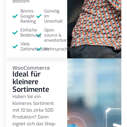
boosten.
Bestes
Günstig
Google
im
Ranking
Unterhalt
Einfache
Open
Bedienung
source &
erweiterbar
Viele
Zahlmethoden
Mehrsprachig
WooCommerce
Ideal für
kleinere
Sortimente
Haben Sie ein
kleineres Sortiment
mit 10 bis zirka 500
Produkten? Dann
eignet sich das Shop-