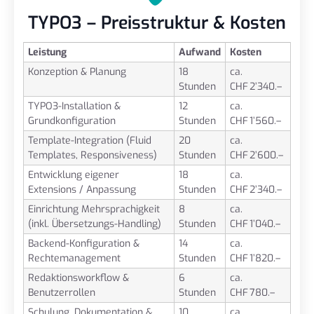
TYPO3 – Preisstruktur & Kosten
Leistung
Aufwand
Kosten
Konzeption & Planung
18
ca.
Stunden
CHF 2’340.–
TYPO3-Installation &
12
ca.
Grundkonfiguration
Stunden
CHF 1’560.–
Template-Integration (Fluid
20
ca.
Templates, Responsiveness)
Stunden
CHF 2’600.–
Entwicklung eigener
18
ca.
Extensions / Anpassung
Stunden
CHF 2’340.–
Einrichtung Mehrsprachigkeit
8
ca.
(inkl. Übersetzungs-Handling)
Stunden
CHF 1’040.–
Backend-Konfiguration &
14
ca.
Rechtemanagement
Stunden
CHF 1’820.–
Redaktionsworkflow &
6
ca.
Benutzerrollen
Stunden
CHF 780.–
Schulung, Dokumentation &
10
ca.