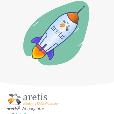
®
aretis
Webagentur