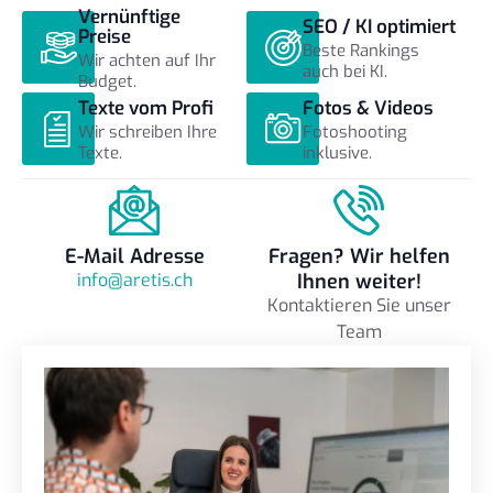
Vernünftige
SEO / KI optimiert
Preise
Beste Rankings
Wir achten auf Ihr
auch bei KI.
Budget.
Texte vom Profi
Fotos & Videos
Wir schreiben Ihre
Fotoshooting
Texte.
inklusive.
E-Mail Adresse
Fragen? Wir helfen
info@aretis.ch
Ihnen weiter!
Kontaktieren Sie unser
Team