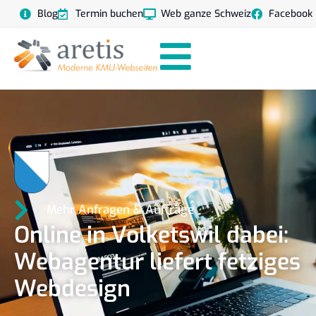
Blog
Termin buchen
Web ganze Schweiz
Facebook
Mehr Anfragen & Aufträge
Online in Volketswil dabei:
Webagentur liefert fetziges
Webdesign