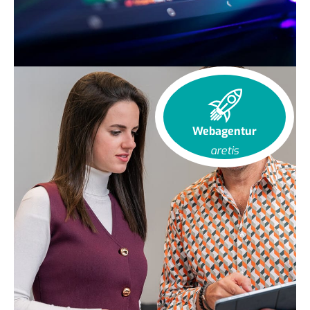
Webagentur
aretis