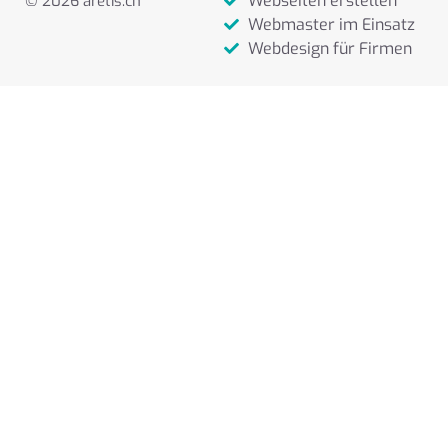
Webseiten erstellen
© 2026 aretis.ch
Gestaltungsarbeiten
werden stets sehr
Webmaster im Einsatz
zeitnah und
Webdesign für Firmen
zuverlässig
ausgeführt.
Besonders
schätzen wir die
offene und klare
Kommunikation
sowie die Fähigkeit,
unsere Wünsche
und Vorstellungen
gekonnt in die
Gestaltung
miteinzubeziehen.
Wir fühlen uns
jederzeit bestens
betreut und können
Aretis
uneingeschränkt
weiterempfehlen.
Kinderkrippenverein
Dietikon