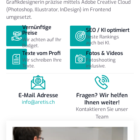
Grafikdesignerin präzise mittels Adobe Creative Cloud
(Photoshop, Illustrator, InDesign) im Frontend
umgesetzt.
Vernünftige
SEO / KI optimiert
Preise
Beste Rankings
Wir achten auf Ihr
auch bei KI.
Budget.
Texte vom Profi
Fotos & Videos
Wir schreiben Ihre
Fotoshooting
Texte.
inklusive.
E-Mail Adresse
Fragen? Wir helfen
info@aretis.ch
Ihnen weiter!
Kontaktieren Sie unser
Team