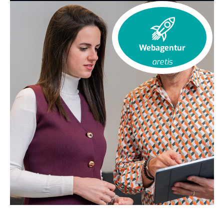
Webagentur
aretis