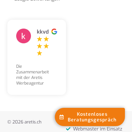
kkvd
Die
Zusammenarbeit
mit der Aretis
Werbeagentur
erleben wir als
sehr angenehm,
kompetent,
freundlich und
lösungsorientiert.
Kostenloses
Aufträge und
Beratungsgespräch
Webseiten erstellen
© 2026 aretis.ch
Gestaltungsarbeiten
werden stets sehr
Webmaster im Einsatz