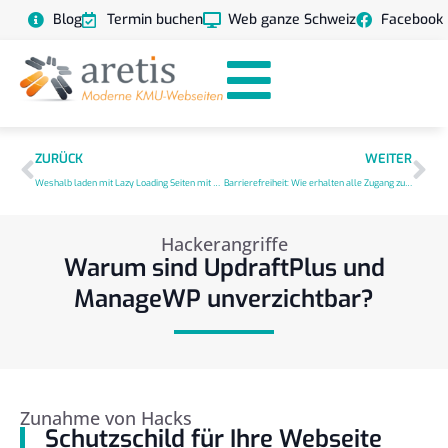
Blog
Termin buchen
Web ganze Schweiz
Facebook
ZURÜCK
WEITER
Weshalb laden mit Lazy Loading Seiten mit Fotos und Videos schneller?
Barrierefreiheit: Wie erhalten alle Zugang zur Webseite?
Hackerangriffe
Warum sind UpdraftPlus und
ManageWP unverzichtbar?
Zunahme von Hacks
Schutzschild für Ihre Webseite