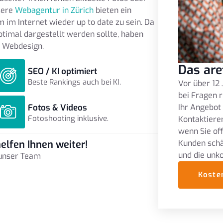
sere
Webagentur in Zürich
bieten ein
 im Internet wieder up to date zu sein. Da
timal dargestellt werden sollte, haben
 Webdesign.
Das are
SEO / KI optimiert
Beste Rankings auch bei KI.
Vor über 12 
bei Fragen r
Fotos & Videos
Ihr Angebot
Fotoshooting inklusive.
Kontaktieren
wenn Sie of
Kunden schä
elfen Ihnen weiter!
und die unk
 unser Team
Koste