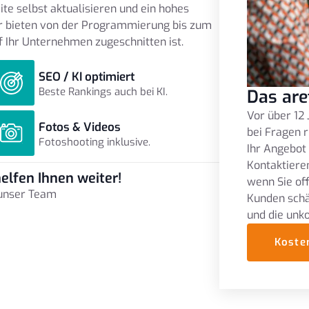
e selbst aktualisieren und ein hohes
r bieten von der Programmierung bis zum
f Ihr Unternehmen zugeschnitten ist.
SEO / KI optimiert
Beste Rankings auch bei KI.
Das are
Vor über 12 
Fotos & Videos
bei Fragen r
Fotoshooting inklusive.
Ihr Angebot
Kontaktieren
elfen Ihnen weiter!
wenn Sie of
 unser Team
Kunden schä
und die unk
Koste