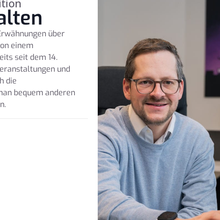
ition
alten
 Erwähnungen über
von einem
its seit dem 14.
Veranstaltungen und
h die
s man bequem anderen
n.