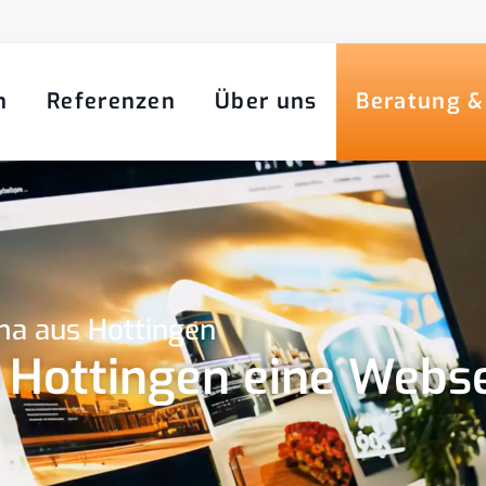
n
Referenzen
Über uns
Beratung &
ma aus Hottingen
n Hottingen eine Webse