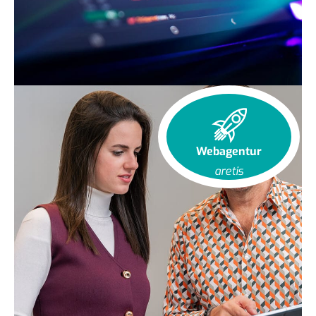
Webagentur
aretis