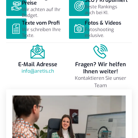
SEO / KI optimiert
Preise
Beste Rankings
Wir achten auf Ihr
auch bei KI.
Budget.
Texte vom Profi
Fotos & Videos
Wir schreiben Ihre
Fotoshooting
Texte.
inklusive.
E-Mail Adresse
Fragen? Wir helfen
info@aretis.ch
Ihnen weiter!
Kontaktieren Sie unser
Team