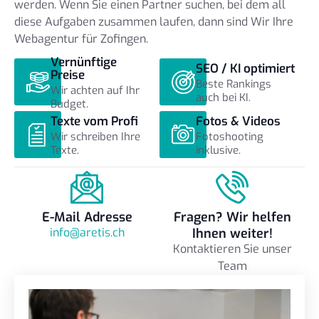
werden. Wenn Sie einen Partner suchen, bei dem all
diese Aufgaben zusammen laufen, dann sind Wir Ihre
Webagentur für Zofingen.
Vernünftige
SEO / KI optimiert
Preise
Beste Rankings
Wir achten auf Ihr
auch bei KI.
Budget.
Texte vom Profi
Fotos & Videos
Wir schreiben Ihre
Fotoshooting
Texte.
inklusive.
E-Mail Adresse
Fragen? Wir helfen
info@aretis.ch
Ihnen weiter!
Kontaktieren Sie unser
Team