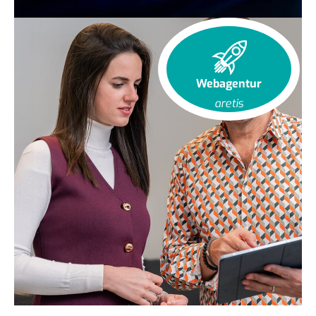
Webagentur
aretis