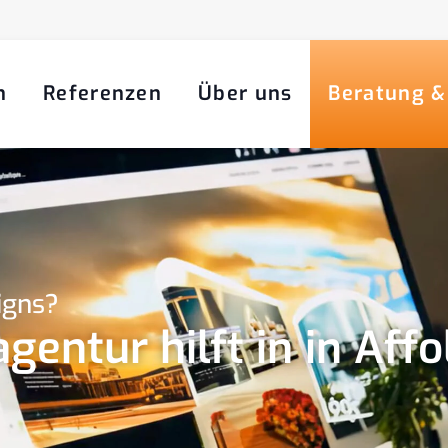
n
Referenzen
Über uns
Beratung &
igns?
entur hilft in in Affo