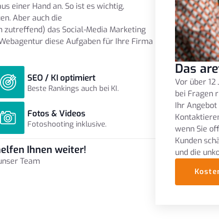
 einer Hand an. So ist es wichtig,
en. Aber auch die
 zutreffend) das Social-Media Marketing
 Webagentur diese Aufgaben für Ihre Firma
Das are
SEO / KI optimiert
Vor über 12 
Beste Rankings auch bei KI.
bei Fragen r
Ihr Angebot
Fotos & Videos
Kontaktieren
Fotoshooting inklusive.
wenn Sie of
Kunden schä
elfen Ihnen weiter!
und die unk
 unser Team
Koste