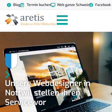
Blog
Termin buchen
Web ganze Schweiz
Facebook
Webagentur für Nottwil
Unsere Webdesigner in
Nottwil stellen ihren
Service vor