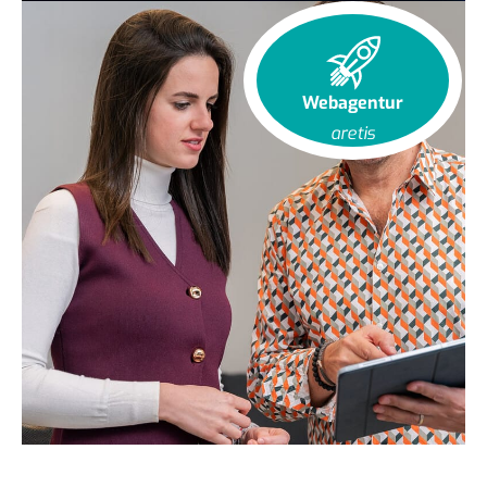
Webagentur
aretis