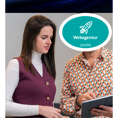
Webagentur
aretis