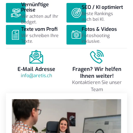
Vernünftige
SEO / KI optimiert
Preise
Beste Rankings
Wir achten auf Ihr
auch bei KI.
Budget.
Texte vom Profi
Fotos & Videos
Wir schreiben Ihre
Fotoshooting
Texte.
inklusive.
E-Mail Adresse
Fragen? Wir helfen
info@aretis.ch
Ihnen weiter!
Kontaktieren Sie unser
Team