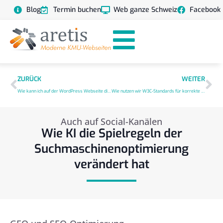
Blog
Termin buchen
Web ganze Schweiz
Facebook
ZURÜCK
WEITER
Wie kann ich auf der WordPress Webseite die Conversions verbessern?
Wie nutzen wir W3C-Standards für korrekte Programmierung?
Auch auf Social-Kanälen
Wie KI die Spielregeln der
Suchmaschinenoptimierung
verändert hat