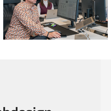
Für kleine und
grosse KMUs