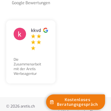
Google Bewertungen
kkvd
Die
Zusammenarbeit
mit der Aretis
Werbeagentur
erleben wir als
sehr angenehm,
kompetent,
freundlich und
lösungsorientiert.
Kostenloses
Aufträge und
Beratungsgespräch
Webseiten erstellen
© 2026 aretis.ch
Gestaltungsarbeiten