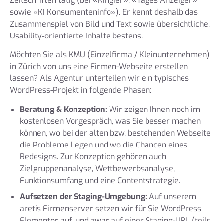
Zeitschriften tätig (bei «Ringier», «Tages Anzeiger»
sowie «KI Konsumenteninfo»). Er kennt deshalb das
Zusammenspiel von Bild und Text sowie übersichtliche,
Usability-orientierte Inhalte bestens.
Möchten Sie als KMU (Einzelfirma / Kleinunternehmen)
in Zürich von uns eine Firmen-Webseite erstellen
lassen? Als Agentur unterteilen wir ein typisches
WordPress-Projekt in folgende Phasen:
Beratung & Konzeption:
Wir zeigen Ihnen noch im
kostenlosen Vorgespräch, was Sie besser machen
können, wo bei der alten bzw. bestehenden Webseite
die Probleme liegen und wo die Chancen eines
Redesigns. Zur Konzeption gehören auch
Zielgruppenanalyse, Wettbewerbsanalyse,
Funktionsumfang und eine Contentstrategie.
Aufsetzen der Staging-Umgebung:
Auf unserem
aretis Firmenserver setzen wir für Sie WordPress
Elementor auf, und zwar auf einer Staging-URL (teils