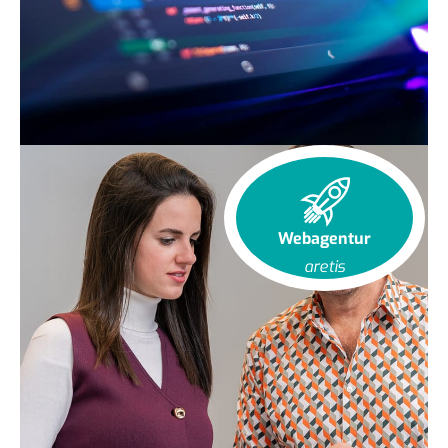
Webagentur
aretis