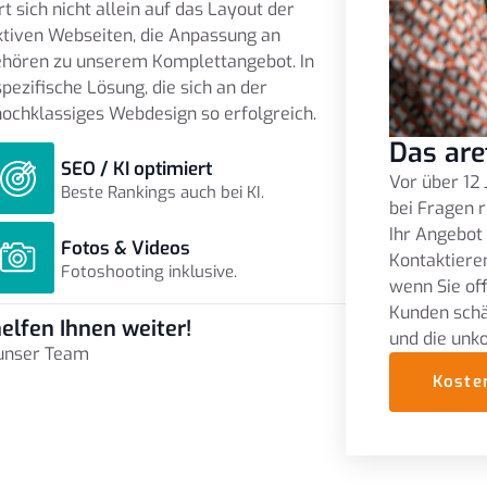
 sich nicht allein auf das Layout der
tiven Webseiten, die Anpassung an
gehören zu unserem Komplettangebot. In
ezifische Lösung, die sich an der
hochklassiges Webdesign so erfolgreich.
Das are
SEO / KI optimiert
Vor über 12 
Beste Rankings auch bei KI.
bei Fragen r
Ihr Angebot
Fotos & Videos
Kontaktieren
Fotoshooting inklusive.
wenn Sie of
Kunden schä
elfen Ihnen weiter!
und die unk
 unser Team
Koste