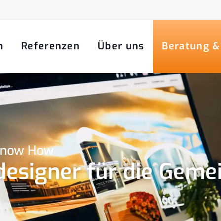
n
Referenzen
Über uns
Beratung &
 Know How
esigner für die Geme