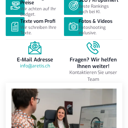
SEO / KI optimiert
Preise
Beste Rankings
Wir achten auf Ihr
auch bei KI.
Budget.
Texte vom Profi
Fotos & Videos
Wir schreiben Ihre
Fotoshooting
Texte.
inklusive.
E-Mail Adresse
Fragen? Wir helfen
info@aretis.ch
Ihnen weiter!
Kontaktieren Sie unser
Team