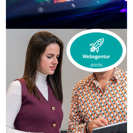
Webagentur
aretis