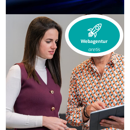
Webagentur
aretis