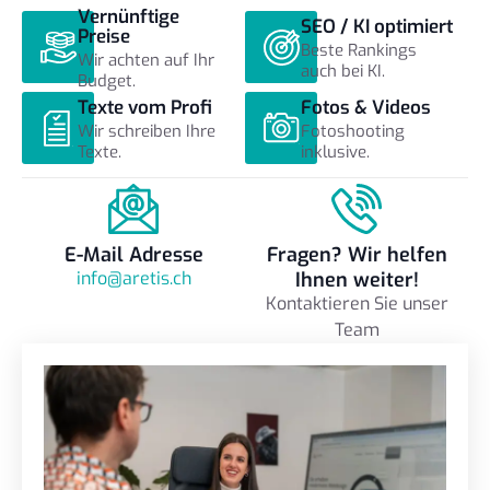
Vernünftige
SEO / KI optimiert
Preise
Beste Rankings
Wir achten auf Ihr
auch bei KI.
Budget.
Texte vom Profi
Fotos & Videos
Wir schreiben Ihre
Fotoshooting
Texte.
inklusive.
E-Mail Adresse
Fragen? Wir helfen
info@aretis.ch
Ihnen weiter!
Kontaktieren Sie unser
Team