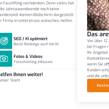
n Facelifting nachdenken. Denn vieles hat
m die Jahrtausendwende noch keine
endenziell kleinen Bildschirm dargestellt
r Firma in Unterstrass wünschen, helfen
Das are
SEO / KI optimiert
Vor über 12 
Beste Rankings auch bei KI.
bei Fragen r
Ihr Angebot
Fotos & Videos
Kontaktieren
Fotoshooting inklusive.
wenn Sie of
Kunden schä
elfen Ihnen weiter!
und die unk
 unser Team
Koste