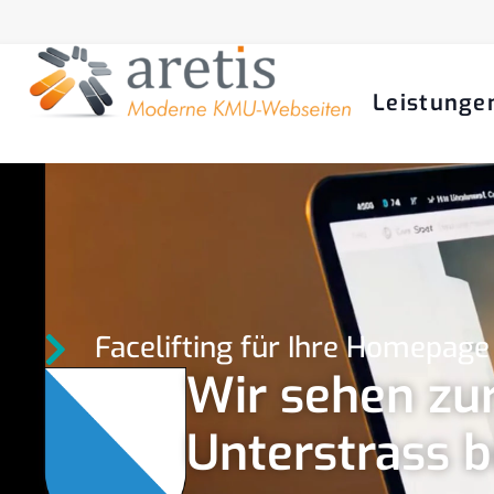
Leistunge
Facelifting für Ihre Homepage
Wir sehen zur
Unterstrass b