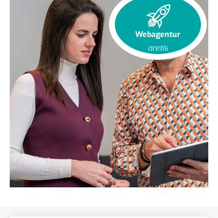
Webagentur
aretis