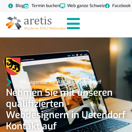
Blog
Termin buchen
Web ganze Schweiz
Facebook
Webagentur für KMUs in Uetendorf
Nehmen Sie mit unseren
qualifizierten
Webdesignern in Uetendorf
Kontakt auf