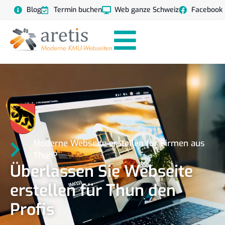
Blog
Termin buchen
Web ganze Schweiz
Facebook
Moderne Webseite erstellen für Firmen aus
Thun?
Überlassen Sie Webseite
erstellen für Thun den
Profis