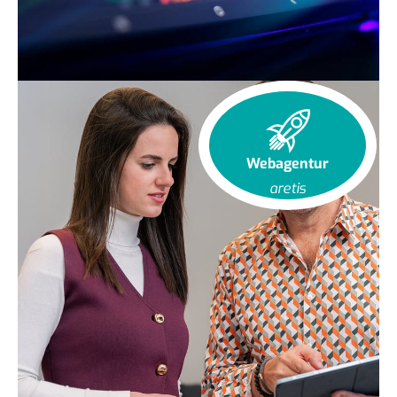
Webagentur
aretis