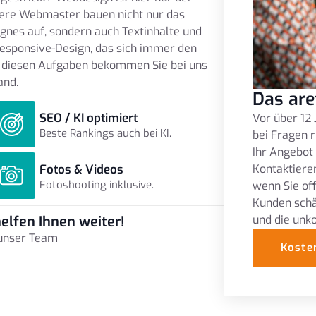
nsere Webmaster bauen nicht nur das
gnes auf, sondern auch Textinhalte und
Responsive-Design, das sich immer den
l diesen Aufgaben bekommen Sie bei uns
and.
Das are
SEO / KI optimiert
Vor über 12 
Beste Rankings auch bei KI.
bei Fragen r
Ihr Angebot
Fotos & Videos
Kontaktieren
Fotoshooting inklusive.
wenn Sie of
Kunden schä
und die unk
elfen Ihnen weiter!
 unser Team
Koste