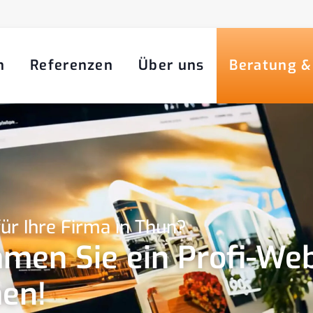
n
Referenzen
Über uns
Beratung &
ür Ihre Firma in Thun?
men Sie ein Profi-Web
en!