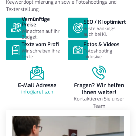
Keywordoptimierung an sowie Fotoshootings und
Texterstellung.
Vernünftige
SEO / KI optimiert
Preise
Beste Rankings
Wir achten auf Ihr
auch bei KI.
Budget.
Texte vom Profi
Fotos & Videos
Wir schreiben Ihre
Fotoshooting
Texte.
inklusive.
E-Mail Adresse
Fragen? Wir helfen
info@aretis.ch
Ihnen weiter!
Kontaktieren Sie unser
Team