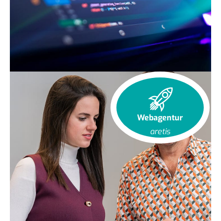
Webagentur
aretis