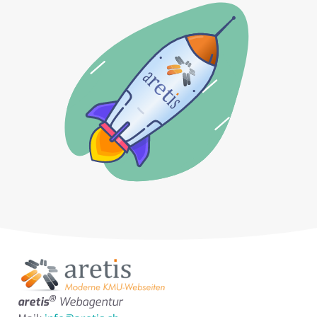
®
aretis
Webagentur