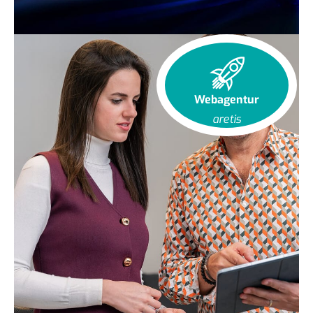
Webagentur
aretis