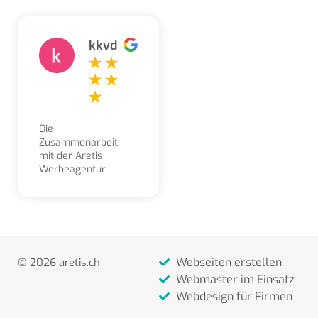
kkvd
Die
Zusammenarbeit
mit der Aretis
Werbeagentur
erleben wir als
sehr angenehm,
kompetent,
freundlich und
lösungsorientiert.
Aufträge und
Webseiten erstellen
© 2026 aretis.ch
Gestaltungsarbeiten
werden stets sehr
Webmaster im Einsatz
zeitnah und
Webdesign für Firmen
zuverlässig
ausgeführt.