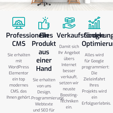
Professionelles
Ein
Verkaufsförderun
Google
CMS
Produkt
Optimieru
Damit sich
aus
Ihr Angebot
Sie erhalten
Alles wird
einer
übers
mit
für Google
Internet
WordPress
Hand
programmiert:
besser
Elementor
Die
verkauft,
ein top
Zieleinfahrt
Sie erhalten
setzen wir
modernes
Ihres
von uns
neuste
CMS, das
Projekts wird
Design,
Boosting-
Ihnen gehört.
ein
Programmierung,
Techniken
Erfolgserlebnis.
Webtexte
ein.
und SEO für