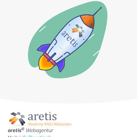
®
aretis
Webagentur