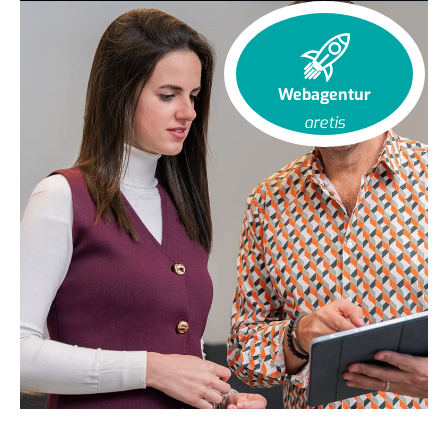
Webagentur
aretis