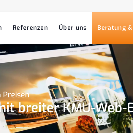
n
Referenzen
Über uns
Beratung &
 Preisen
it breiter KMU-Web-E