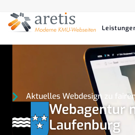
Leistunge
Aktuelles Webdesign zu fairen
Webagentur m
Laufenburg