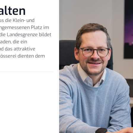
alten
s die Klein- und
 angemessenen Platz im
 die Landesgrenze bildet
aden, die ein
 das attraktive
lösserei dienten dem