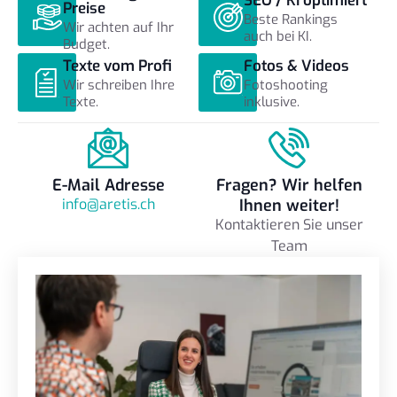
SEO / KI optimiert
Preise
Beste Rankings
Wir achten auf Ihr
auch bei KI.
Budget.
Texte vom Profi
Fotos & Videos
Wir schreiben Ihre
Fotoshooting
Texte.
inklusive.
E-Mail Adresse
Fragen? Wir helfen
info@aretis.ch
Ihnen weiter!
Kontaktieren Sie unser
Team