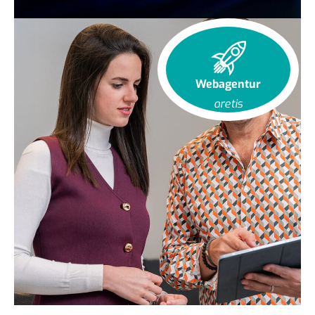
Webagentur
aretis