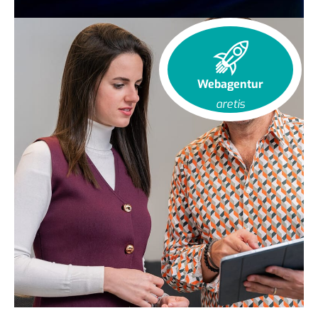
Webagentur
aretis