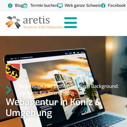
Blog
Termin buchen
Web ganze Schweiz
Facebook
Webdesign mit professionellem Background:
die Basis für Ihren Erfolg
Webagentur in Köniz &
Umgebung