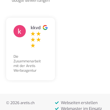
Google Bewertungen
kkvd
Die
Zusammenarbeit
mit der Aretis
Werbeagentur
erleben wir als
sehr angenehm,
kompetent,
freundlich und
lösungsorientiert.
Aufträge und
Webseiten erstellen
© 2026 aretis.ch
Gestaltungsarbeiten
werden stets sehr
Webmaster im Einsatz