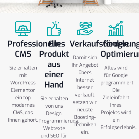
Professionelles
Ein
Verkaufsförderun
Google
CMS
Produkt
Optimieru
Damit sich
aus
Ihr Angebot
Sie erhalten
Alles wird
einer
übers
mit
für Google
Internet
WordPress
Hand
programmiert:
besser
Elementor
Die
verkauft,
ein top
Zieleinfahrt
Sie erhalten
setzen wir
modernes
Ihres
von uns
neuste
CMS, das
Projekts wird
Design,
Boosting-
Ihnen gehört.
ein
Programmierung,
Techniken
Erfolgserlebnis.
Webtexte
ein.
und SEO für