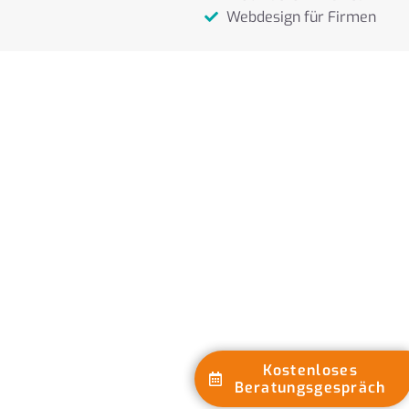
zeitnah und
Webdesign für Firmen
zuverlässig
ausgeführt.
Besonders
schätzen wir die
offene und klare
Kommunikation
sowie die Fähigkeit,
unsere Wünsche
und Vorstellungen
gekonnt in die
Gestaltung
miteinzubeziehen.
Wir fühlen uns
jederzeit bestens
betreut und können
Aretis
uneingeschränkt
weiterempfehlen.
Kinderkrippenverein
Dietikon
Kostenloses
Beratungsgespräch