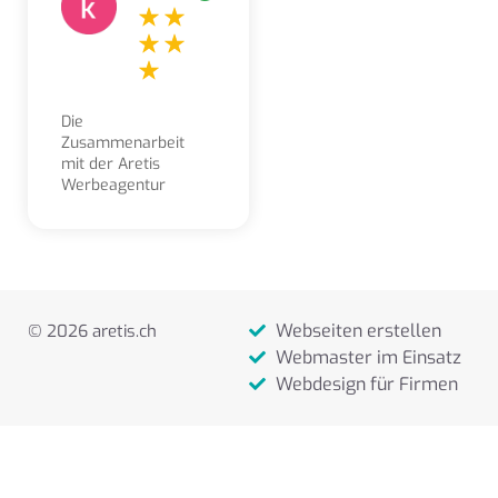
Die
Zusammenarbeit
mit der Aretis
Werbeagentur
erleben wir als
sehr angenehm,
kompetent,
freundlich und
lösungsorientiert.
Aufträge und
Webseiten erstellen
© 2026 aretis.ch
Gestaltungsarbeiten
werden stets sehr
Webmaster im Einsatz
zeitnah und
Webdesign für Firmen
zuverlässig
ausgeführt.
Besonders
schätzen wir die
offene und klare