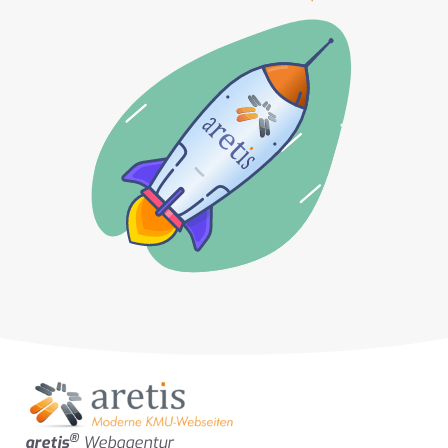
®
aretis
Webagentur