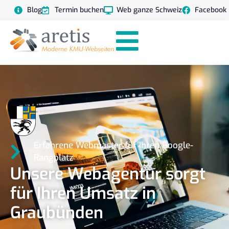
Blog
Termin buchen
Web ganze Schweiz
Facebook
Erfahrene Webmaster für Ihren Google-
Rangplatz
Unsere Webagentur sorgt
für Ihren Umsatz in
Graubünden