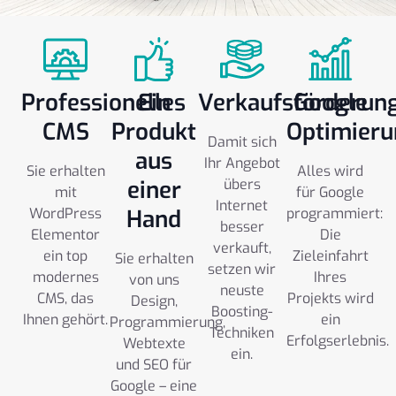
Professionelles
Ein
Verkaufsförderun
Google
CMS
Produkt
Optimieru
Damit sich
aus
Ihr Angebot
Sie erhalten
Alles wird
einer
übers
mit
für Google
Internet
WordPress
Hand
programmiert:
besser
Elementor
Die
verkauft,
ein top
Zieleinfahrt
Sie erhalten
setzen wir
modernes
Ihres
von uns
neuste
CMS, das
Projekts wird
Design,
Boosting-
Ihnen gehört.
ein
Programmierung,
Techniken
Erfolgserlebnis.
Webtexte
ein.
und SEO für
Google – eine