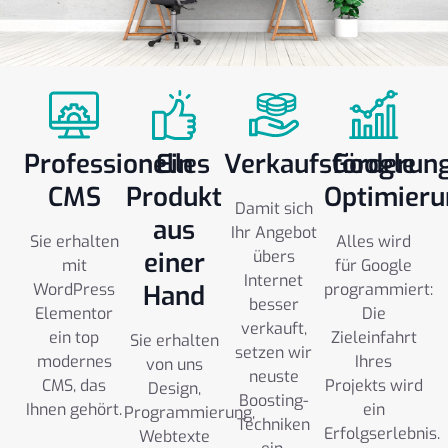
Professionelles
Ein
Verkaufsförderun
Google
CMS
Produkt
Optimieru
Damit sich
aus
Ihr Angebot
Sie erhalten
Alles wird
einer
übers
mit
für Google
Internet
WordPress
Hand
programmiert:
besser
Elementor
Die
verkauft,
ein top
Zieleinfahrt
Sie erhalten
setzen wir
modernes
Ihres
von uns
neuste
CMS, das
Projekts wird
Design,
Boosting-
Ihnen gehört.
ein
Programmierung,
Techniken
Erfolgserlebnis.
Webtexte