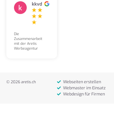
kkvd
Die
Zusammenarbeit
mit der Aretis
Werbeagentur
erleben wir als
sehr angenehm,
kompetent,
freundlich und
lösungsorientiert.
Aufträge und
Webseiten erstellen
© 2026 aretis.ch
Gestaltungsarbeiten
werden stets sehr
Webmaster im Einsatz
zeitnah und
Webdesign für Firmen
zuverlässig
ausgeführt.
Besonders
schätzen wir die