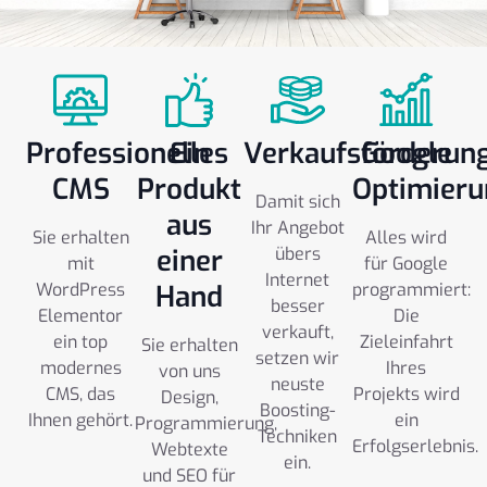
Professionelles
Ein
Verkaufsförderun
Google
CMS
Produkt
Optimieru
Damit sich
aus
Ihr Angebot
Sie erhalten
Alles wird
einer
übers
mit
für Google
Internet
WordPress
Hand
programmiert:
besser
Elementor
Die
verkauft,
ein top
Zieleinfahrt
Sie erhalten
setzen wir
modernes
Ihres
von uns
neuste
CMS, das
Projekts wird
Design,
Boosting-
Ihnen gehört.
ein
Programmierung,
Techniken
Erfolgserlebnis.
Webtexte
ein.
und SEO für