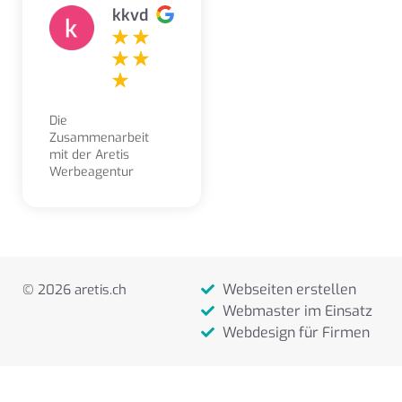
kkvd
Die
Zusammenarbeit
mit der Aretis
Werbeagentur
erleben wir als
sehr angenehm,
kompetent,
freundlich und
lösungsorientiert.
Aufträge und
Webseiten erstellen
© 2026 aretis.ch
Gestaltungsarbeiten
werden stets sehr
Webmaster im Einsatz
zeitnah und
Webdesign für Firmen
zuverlässig
ausgeführt.
Besonders
schätzen wir die