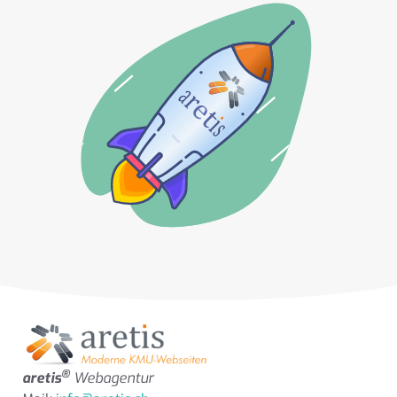
®
aretis
Webagentur