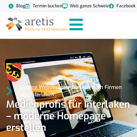
Blog
Termin buchen
Web ganze Schweiz
Facebook
Unsere Webdesigner beraten auch Firmen
aus Interlaken
Medienprofis für Interlaken
– moderne Homepage
erstellen