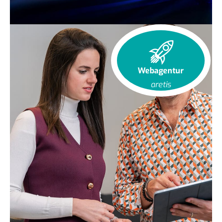
Webagentur
aretis