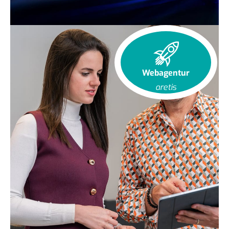
Webagentur
aretis