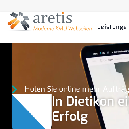
Leistunge
Holen Sie online mehr Aufträ
In Dietikon 
Erfolg