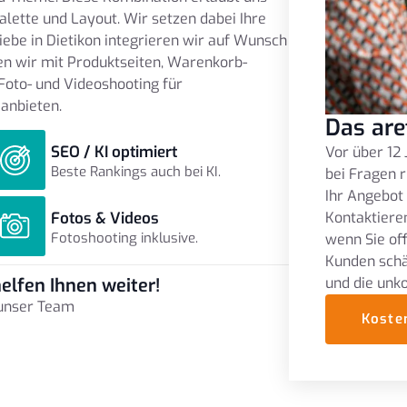
alette und Layout. Wir setzen dabei Ihre
ebe in Dietikon integrieren wir auf Wunsch
n wir mit Produktseiten, Warenkorb-
Foto- und Videoshooting für
 anbieten.
Das are
SEO / KI optimiert
Vor über 12 
Beste Rankings auch bei KI.
bei Fragen r
Ihr Angebot
Fotos & Videos
Kontaktieren
Fotoshooting inklusive.
wenn Sie of
Kunden schä
und die unk
elfen Ihnen weiter!
 unser Team
Koste