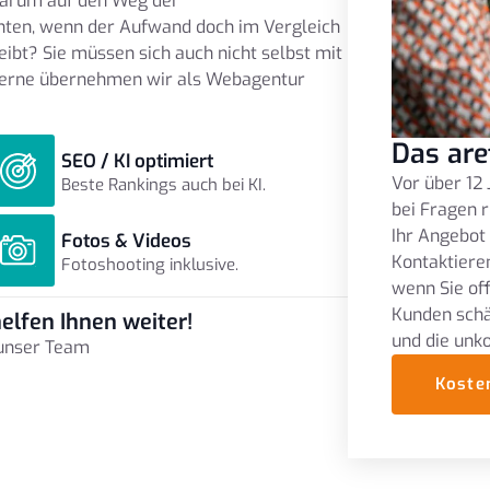
arum auf den Weg der
ten, wenn der Aufwand doch im Vergleich
t? Sie müssen sich auch nicht selbst mit
Gerne übernehmen wir als Webagentur
Das are
SEO / KI optimiert
Vor über 12 
Beste Rankings auch bei KI.
bei Fragen r
Ihr Angebot
Fotos & Videos
Kontaktieren
Fotoshooting inklusive.
wenn Sie of
Kunden schä
elfen Ihnen weiter!
und die unk
 unser Team
Koste