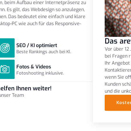
um, beim Aufbau einer Internetpräsenz zu
n. Es gilt, das Webdesign so anzulegen,
en. Das bedeutet eine einfach und klare
sktop-PC wie auch für das Responsive-
Das are
SEO / KI optimiert
Vor über 12 
Beste Rankings auch bei KI.
bei Fragen r
Ihr Angebot
Fotos & Videos
Kontaktieren
Fotoshooting inklusive.
wenn Sie of
Kunden schä
elfen Ihnen weiter!
und die unk
 unser Team
Koste