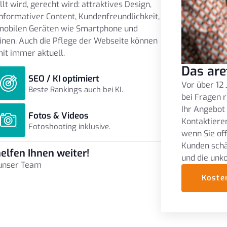
t wird, gerecht wird: attraktives Design,
informativer Content, Kundenfreundlichkeit,
 mobilen Geräten wie Smartphone und
inen. Auch die Pflege der Webseite können
it immer aktuell.
Das are
SEO / KI optimiert
Vor über 12 
Beste Rankings auch bei KI.
bei Fragen r
Ihr Angebot
Fotos & Videos
Kontaktieren
Fotoshooting inklusive.
wenn Sie of
Kunden schä
elfen Ihnen weiter!
und die unk
 unser Team
Koste