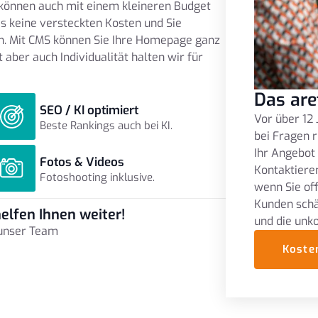
können auch mit einem kleineren Budget
s keine versteckten Kosten und Sie
. Mit CMS können Sie Ihre Homepage ganz
t aber auch Individualität halten wir für
Das are
SEO / KI optimiert
Vor über 12 
Beste Rankings auch bei KI.
bei Fragen r
Ihr Angebot
Fotos & Videos
Kontaktieren
Fotoshooting inklusive.
wenn Sie of
Kunden schä
elfen Ihnen weiter!
und die unk
 unser Team
Koste