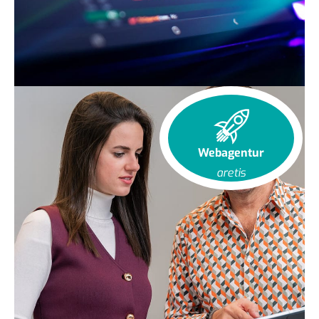
Webagentur
aretis