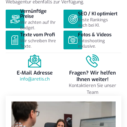
Webagentur ebenfalls zur Verfügung.
Vernünftige
SEO / KI optimiert
Preise
Beste Rankings
Wir achten auf Ihr
auch bei KI.
Budget.
Texte vom Profi
Fotos & Videos
Wir schreiben Ihre
Fotoshooting
Texte.
inklusive.
E-Mail Adresse
Fragen? Wir helfen
info@aretis.ch
Ihnen weiter!
Kontaktieren Sie unser
Team