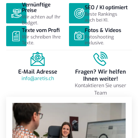
Vernünftige
SEO / KI optimiert
Preise
Beste Rankings
Wir achten auf Ihr
auch bei KI.
Budget.
Texte vom Profi
Fotos & Videos
Wir schreiben Ihre
Fotoshooting
Texte.
inklusive.
E-Mail Adresse
Fragen? Wir helfen
info@aretis.ch
Ihnen weiter!
Kontaktieren Sie unser
Team