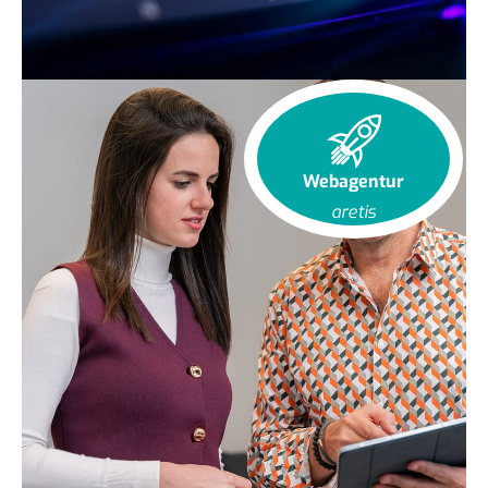
Webagentur
aretis