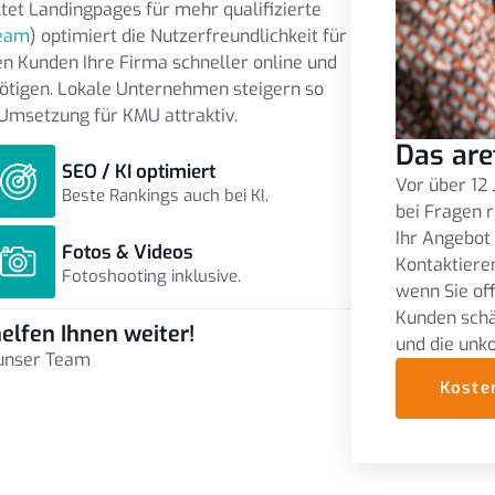
tet Landingpages für mehr qualifizierte
eam
) optimiert die Nutzerfreundlichkeit für
en Kunden Ihre Firma schneller online und
nötigen. Lokale Unternehmen steigern so
Umsetzung für KMU attraktiv.
Das are
SEO / KI optimiert
Vor über 12 
Beste Rankings auch bei KI.
bei Fragen r
Ihr Angebot
Fotos & Videos
Kontaktieren
Fotoshooting inklusive.
wenn Sie of
Kunden schä
elfen Ihnen weiter!
und die unk
 unser Team
Koste