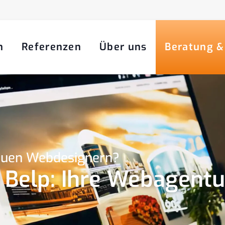
n
Referenzen
Über uns
Beratung &
neuen Webdesignern?
 Belp: Ihre Webagentu